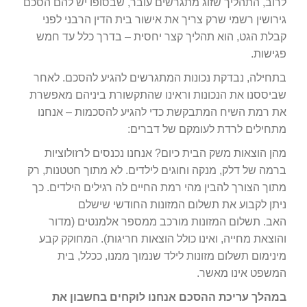
לרוב, התהליך שזוג מתגרשים עובר, שבסופו יש להם הסכם
גירושין רשמי שרק צריך את אישור בית הדין הרבני לפני
קבלת הגט, הוא תהליך קצר יחסית – בדרך כלל עד חמש
פגישות.
בתחילה, נבדקת נכונות המתגרשים להגיע להסכם. לאחר
שביססנו את הנכונות וראינו שהתקשורת ביניהם מאפשרת
את רמת השיח המתבקשת כדי להגיע להסכמות – אנחנו
מתחילים לרדת לעומקם של דברים:
מהן הוצאות משק הבית כיום? אנחנו נכנסים לרזולוציות
ברמה של דלק, מנקה וחוגים לילדים. לא מתוך חטטנות, רק
מתוך הצורך להבין מהי רמת החיים לה רגילים הילדים. כך
ניתן לקבוע את תשלום המזונות החודשי שישלם
האב. תשלום המזונות מורכב ממספר אלמנטים (מדור
והוצאת מחייה, ואינו כולל הוצאות חריגות). המחוקק קבע
מינימום תשלום מזונות לילד שנמוך ממנו, ככלל, בית
המשפט אינו מאשר.
במהלך עריכת ההסכם אנחנו לוקחים בחשבון את