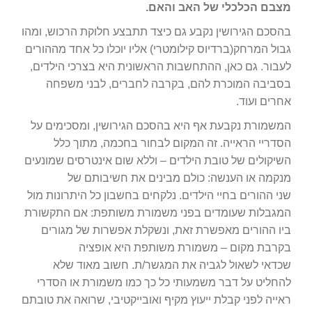
מצבם הכלכלי של האב והאם.
בהסכם הגירושין נקבע גם כיצד תתבצע חלוקת הרכוש, ומהו
גבול המרחק(ברדיוס קילומטרי) אליו יוכלו כל אחד מההורים
לעבור. גם כאן, ההתחשבות הראשונית היא בצרכי הילדים,
בסביבה המוכרת להם, בקרבה לחברים, לבני משפחה
אחרים ועוד.
המשמורת נקבעת אף היא בהסכם הגירושין, ומסכימים על
הסדריי הראייה. זה המקום לבחור בחכמה, מתוך כלל
השיקולים של טובת הילדים – וללא שום אינטרסים שמונעים
מנקמה או הענשה: כולם מבינים את חשיבותם של
שני ההורים בחיי הילדים. נלקחים בחשבון כל היתרונות מול
המגבלות שעומדים בפני משמורת משותפת: אם התקשורת
ביו ההורים מאפשרת זאת, ונשקלת אפשרות של מגורים
בקרבת מקום – משמורת משותפת היא אופציה
שכדאי לשאול לגביה את המגשר/ת. חשוב מאוד שלא
להחליט על דבר משמעותי כל כך כמו משמורת או הסדרי
ראייה לפני קבלת ייעוץ מקיף ואובייקטיבי, שרואה את טובתם